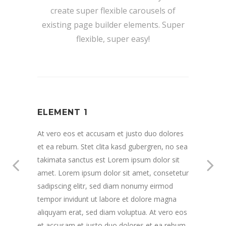
create super flexible carousels of
existing page builder elements. Super
flexible, super easy!
ELEMENT 1
EL
ores
At vero eos et accusam et justo duo dolores
At ve
o sea
et ea rebum. Stet clita kasd gubergren, no sea
et ea
sit
takimata sanctus est Lorem ipsum dolor sit
takim
tetur
amet. Lorem ipsum dolor sit amet, consetetur
amet
d
sadipscing elitr, sed diam nonumy eirmod
sadip
na
tempor invidunt ut labore et dolore magna
tempo
o eos
aliquyam erat, sed diam voluptua. At vero eos
aliqu
ebum.
et accusam et justo duo dolores et ea rebum.
et ac