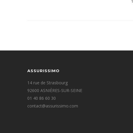
ASSURISSIMO
14 rue de Strasbourg
92600 ASNIÈRES-SUR-SEINE
01 40 86 60 30
contact@assurissimo.com