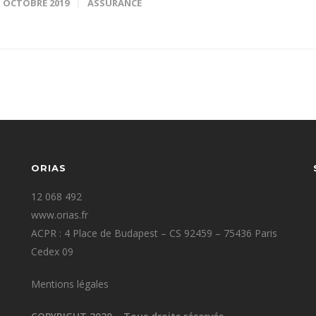
1 OCTOBRE 2019
ASSURANCE
ORIAS
12 068 492
www.orias.fr
ACPR : 4 Place de Budapest – CS 92459 – 75436 Paris
Cedex 09
Mentions légales