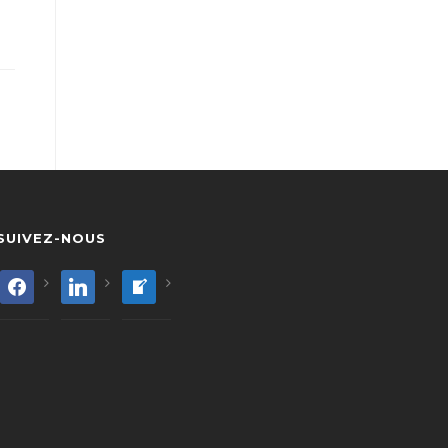
SUIVEZ-NOUS
facebook
linkedin
welcome-
write-
blog