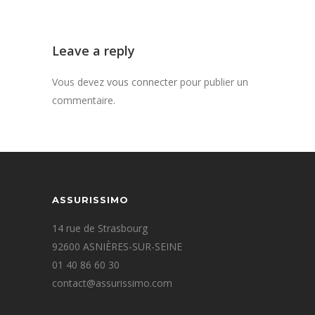
Leave a reply
Vous devez
vous connecter
pour publier un
commentaire.
ASSURISSIMO
14 rue de Strasbourg
92600 ASNIÈRES-SUR-SEINE
01 40 86 60 30
contact@assurissimo.com