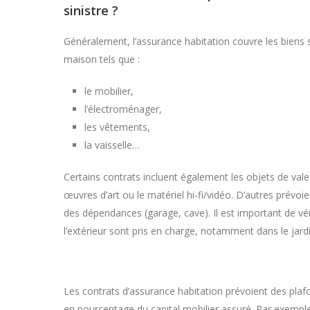
sinistre ?
Généralement, l’assurance habitation couvre les biens se
maison tels que :
le mobilier,
l’électroménager,
les vêtements,
la vaisselle…
Certains contrats incluent également les objets de val
œuvres d’art ou le matériel hi-fi/vidéo. D’autres prévoi
des dépendances (garage, cave). Il est important de vérif
l’extérieur sont pris en charge, notamment dans le jardi
Les contrats d’assurance habitation prévoient des pl
en pourcentage du capital mobilier assuré. Par exempl