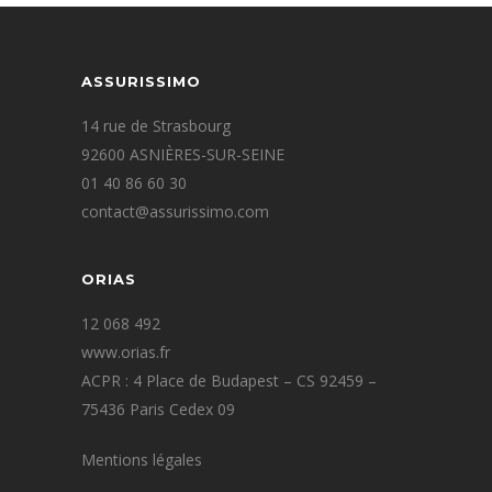
ASSURISSIMO
14 rue de Strasbourg
92600 ASNIÈRES-SUR-SEINE
01 40 86 60 30
contact@assurissimo.com
ORIAS
12 068 492
www.orias.fr
ACPR : 4 Place de Budapest – CS 92459 –
75436 Paris Cedex 09
Mentions légales