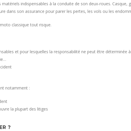
t les matériels indispensables à la conduite de son deux-roues. Casque
s inclure dans son assurance pour parer les pertes, les vols ou les e
moto classique tout risque.
onsables et pour lesquelles la responsabilité ne peut être déterminée
die…
cident
luent notamment :
ident
uvre la plupart des litiges
ER ?