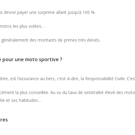
s devoir payer une surprime allant jusqu’à 100 %.
s motos les plus volées…
ue généralement des montants de primes très élevés.
e pour une moto sportive ?
, est l’assurance au tiers, c’est-à-dire, la Responsabilité Civile.
C’es
rcément la plus conseillée. Au vu du taux de sinistralité élevé des motos
dèle et ses habitudes…
ires