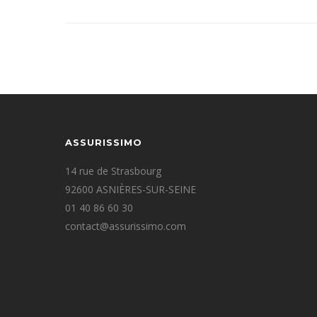
ASSURISSIMO
14 rue de Strasbourg
92600 ASNIÈRES-SUR-SEINE
01 40 86 60 30
contact@assurissimo.com