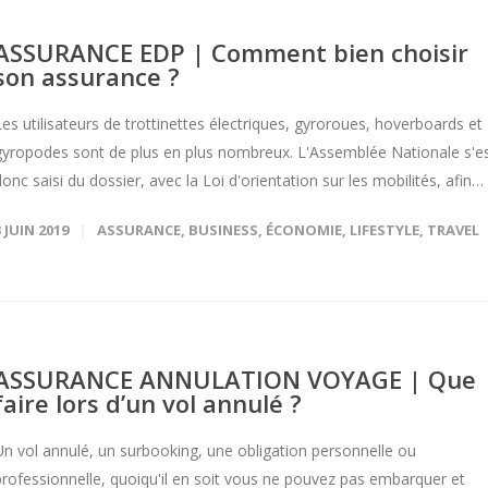
ASSURANCE EDP | Comment bien choisir
son assurance ?
Les utilisateurs de trottinettes électriques, gyroroues, hoverboards et
gyropodes sont de plus en plus nombreux. L'Assemblée Nationale s'e
donc saisi du dossier, avec la Loi d'orientation sur les mobilités, afin…
3 JUIN 2019
ASSURANCE
,
BUSINESS
,
ÉCONOMIE
,
LIFESTYLE
,
TRAVEL
ASSURANCE ANNULATION VOYAGE | Que
faire lors d’un vol annulé ?
Un vol annulé, un surbooking, une obligation personnelle ou
professionnelle, quoiqu'il en soit vous ne pouvez pas embarquer et