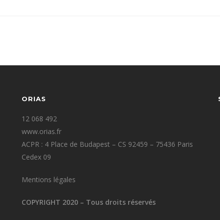
ORIAS
12 068 492
www.orias.fr
ACPR : 4 Place de Budapest – CS 92459 – 75436 Paris
Cedex 09
Mentions légales
COPYRIGHT 2020 – Tous droits réservés