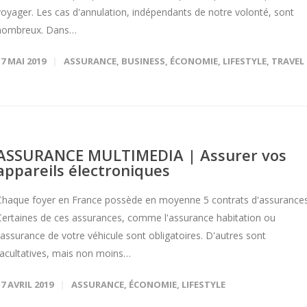
voyager. Les cas d'annulation, indépendants de notre volonté, sont
nombreux. Dans…
17 MAI 2019
ASSURANCE
,
BUSINESS
,
ÉCONOMIE
,
LIFESTYLE
,
TRAVEL
ASSURANCE MULTIMEDIA | Assurer vos
appareils électroniques
Chaque foyer en France possède en moyenne 5 contrats d'assurances
Certaines de ces assurances, comme l'assurance habitation ou
l'assurance de votre véhicule sont obligatoires. D'autres sont
facultatives, mais non moins…
17 AVRIL 2019
ASSURANCE
,
ÉCONOMIE
,
LIFESTYLE