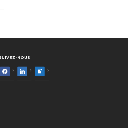
SUIVEZ-NOUS
facebook
linkedin
welcome-
write-
blog